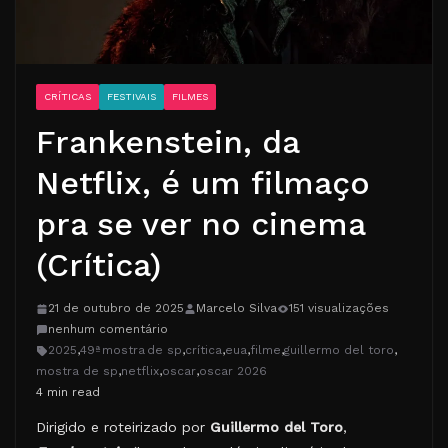
CRÍTICAS
FESTIVAIS
FILMES
Frankenstein, da
Netflix, é um filmaço
pra se ver no cinema
(Crítica)
21 de outubro de 2025
Marcelo Silva
151 visualizações
nenhum comentário
2025
,
49ª mostra de sp
,
crítica
,
eua
,
filme
,
guillermo del toro
,
mostra de sp
,
netflix
,
oscar
,
oscar 2026
4 min read
Dirigido e roteirizado por
Guillermo del Toro
,