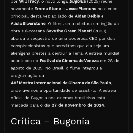
por
Will Tracy
, o novo longa
Bugonia
(2025) reúne
novamente
Emma Stone
e
Jesse Plemons
no elenco
principal, desta vez ao lado de
Aidan Delbis
e
Alicia Silverstone
. O filme, uma releitura em inglês da
obra sul-coreana
Save the Green Planet!
(2003),
aborda o sequestro de uma poderosa CEO por dois
conspiracionistas que acreditam que ela seja um
alienígena prestes a destruir a Terra. A estreia mundial
aconteceu no
Festival de Cinema de Veneza
em 28 de
agosto de 2025. No Brasil, o filme integrou a
programação da
49ª Mostra Internacional de Cinema de São Paulo
,
onde tivemos a oportunidade de assisti-lo. A estreia
oficial de Bugonia nos cinemas brasileiros está
marcada para o dia
27 de novembro de 2024
.
Crítica – Bugonia