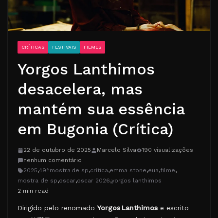
CRÍTICAS
FESTIVAIS
FILMES
Yorgos Lanthimos
desacelera, mas
mantém sua essência
em Bugonia (Crítica)
22 de outubro de 2025
Marcelo Silva
190 visualizações
nenhum comentário
2025
,
49ª mostra de sp
,
crítica
,
emma stone
,
eua
,
filme
,
mostra de sp
,
oscar
,
oscar 2026
,
yorgos lanthimos
2 min read
Dirigido pelo renomado
Yorgos Lanthimos
e escrito