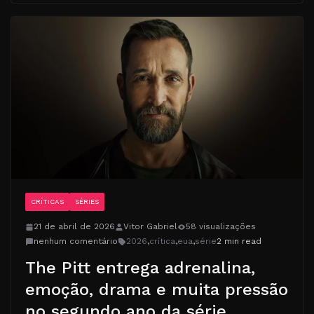
CRÍTICAS
SÉRIES
21 de abril de 2026
Vitor Gabriel
58 visualizações
nenhum comentário
2026
,
crítica
,
eua
,
série
2 min read
The Pitt entrega adrenalina,
emoção, drama e muita pressão
no segundo ano da série