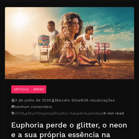
CRÍTICAS
SÉRIES
3 de junho de 2026
Marcelo Silva
28 visualizações
nenhum comentário
2026
,
a24
,
crítica
,
eua
,
hbo
,
hbo max
,
série
,
zendaya
6 min read
Euphoria perde o glitter, o neon
e a sua própria essência na