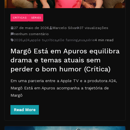
CRÍTICAS
SÉRIES
27 de maio de 2026
Marcelo Silva
37 visualizações
nenhum comentário
2026
,
a24
,
apple tv
,
crítica
,
elle fanning
,
eua
,
série
4 min read
Margô Está em Apuros equilibra
drama e temas atuais sem
perder o bom humor (Crítica)
Em uma parceria entre a Apple TV e a produtora A24,
Margô Está em Apuros acompanha a trajetória de
Margô
Read More