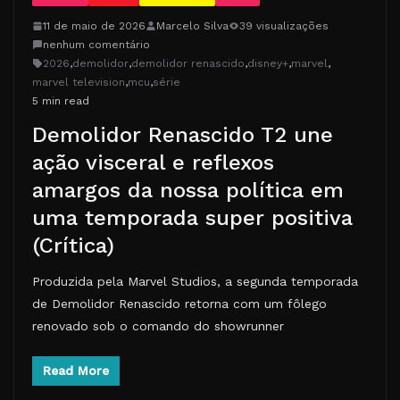
11 de maio de 2026
Marcelo Silva
39 visualizações
nenhum comentário
2026
,
demolidor
,
demolidor renascido
,
disney+
,
marvel
,
marvel television
,
mcu
,
série
5 min read
Demolidor Renascido T2 une
ação visceral e reflexos
amargos da nossa política em
uma temporada super positiva
(Crítica)
Produzida pela Marvel Studios, a segunda temporada
de Demolidor Renascido retorna com um fôlego
renovado sob o comando do showrunner
Read More