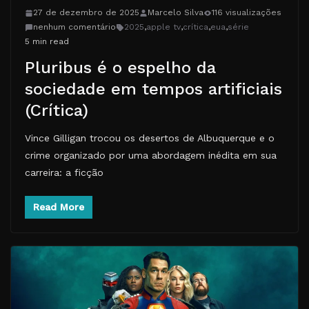
27 de dezembro de 2025
Marcelo Silva
116 visualizações
nenhum comentário
2025
,
apple tv
,
crítica
,
eua
,
série
5 min read
Pluribus é o espelho da
sociedade em tempos artificiais
(Crítica)
Vince Gilligan trocou os desertos de Albuquerque e o
crime organizado por uma abordagem inédita em sua
carreira: a ficção
Read More