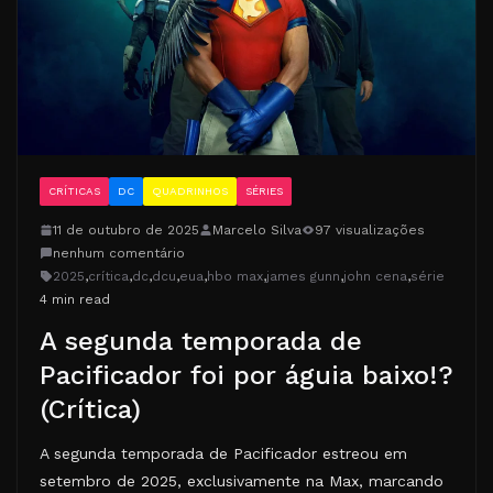
CRÍTICAS
DC
QUADRINHOS
SÉRIES
11 de outubro de 2025
Marcelo Silva
97 visualizações
nenhum comentário
2025
,
crítica
,
dc
,
dcu
,
eua
,
hbo max
,
james gunn
,
john cena
,
série
4 min read
A segunda temporada de
Pacificador foi por águia baixo!?
(Crítica)
A segunda temporada de Pacificador estreou em
setembro de 2025, exclusivamente na Max, marcando