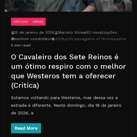
CRÍTICAS
SÉRIES
15 de janeiro de 2026
Marcelo Silva
82 visualizações
nenhum comentário
2026
,
crítica
,
eua
,
game of thrones
,
série
5 min read
O Cavaleiro dos Sete Reinos é
um ótimo respiro com o melhor
que Westeros tem a oferecer
(Crítica)
Estamos voltando para Westeros, mas dessa vez a
estrada é diferente. Neste domingo, dia 18 de janeiro
de 2026, a
Read More