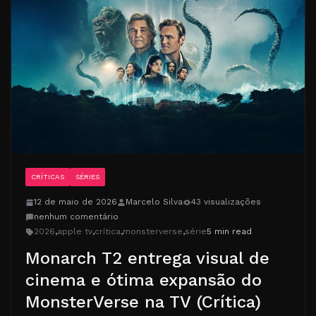
CRÍTICAS
SÉRIES
12 de maio de 2026
Marcelo Silva
43 visualizações
nenhum comentário
2026
,
apple tv
,
crítica
,
monsterverse
,
série
5 min read
Monarch T2 entrega visual de
cinema e ótima expansão do
MonsterVerse na TV (Crítica)