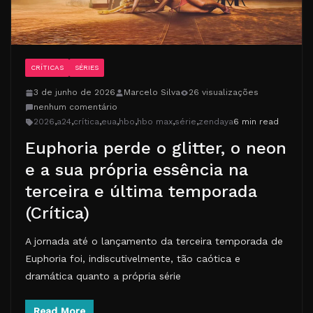
CRÍTICAS
SÉRIES
3 de junho de 2026
Marcelo Silva
26 visualizações
nenhum comentário
2026
,
a24
,
crítica
,
eua
,
hbo
,
hbo max
,
série
,
zendaya
6 min read
Euphoria perde o glitter, o neon
e a sua própria essência na
terceira e última temporada
(Crítica)
A jornada até o lançamento da terceira temporada de
Euphoria foi, indiscutivelmente, tão caótica e
dramática quanto a própria série
Read More