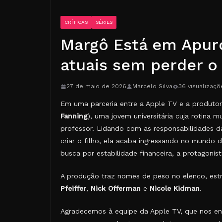
CRÍTICAS
SÉRIES
Margô Está em Apuro
atuais sem perder o
27 de maio de 2026
Marcelo Silva
36 visualizaçõ
Em uma parceria entre a Apple TV e a produto
Fanning
), uma jovem universitária cuja rotin
professor. Lidando com as responsabilidades d
criar o filho, ela acaba ingressando no mundo 
busca por estabilidade financeira, a protagonis
A produção traz nomes de peso no elenco, es
Pfeiffer
,
Nick Offerman
e
Nicole Kidman
.
Agradecemos à equipe da Apple TV, que nos env