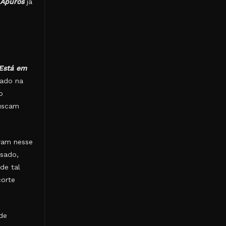
 Apuros
já
Está em
vado na
o
buscam
tram nesse
esado,
de tal
corte
de