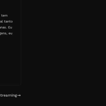
e tem
al tanto
anas. Eu
gens, eu
Streaming