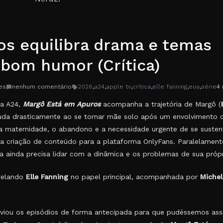
s equilibra drama e temas
 bom humor (Crítica)
es
nenhum comentário
2026
,
a24
,
apple tv
,
crítica
,
elle fanning
,
eua
,
série
4 
ra A24,
Margô Está em Apuros
acompanha a trajetória de Margô (
a muda drasticamente ao se tornar mãe solo após um envolvimento
a maternidade, o abandono e a necessidade urgente de se susten
da criação de conteúdo para a plataforma OnlyFans. Paralelament
ta ainda precisa lidar com a dinâmica e os problemas de sua própri
trelando
Elle Fanning
no papel principal, acompanhada por
Michel
iou os episódios de forma antecipada para que pudéssemos assis