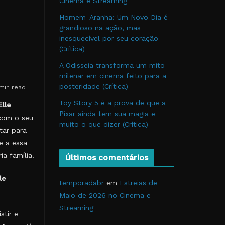
Cinema e Streaming
Homem-Aranha: Um Novo Dia é
grandioso na ação, mas
inesquecível por seu coração
(Crítica)
A Odisseia transforma um mito
milenar em cinema feito para a
posteridade (Crítica)
min read
Toy Story 5 é a prova de que a
Elle
Pixar ainda tem sua magia e
 com o seu
muito o que dizer (Crítica)
tar para
e a essa
a família.
Últimos comentários
le
temporadabr
em
Estreias de
Maio de 2026 no Cinema e
Streaming
tir e