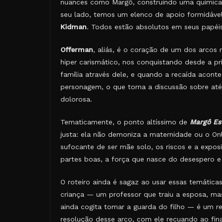
nuances como Margô, construindo uma química 
seu lado, temos um elenco de apoio formidáve
Kidman
. Todos estão absolutos em seus papéis
Offerman
, aliás, é o coração de um dos arcos
hiper carismático, nos conquistando desde a pr
família através dele, e quando a recaída aconte
personagem, o que torna a discussão sobre at
dolorosa.
Tematicamente, o ponto altíssimo de
Margô Es
justa: ela não demoniza a maternidade ou o On
sufocante de ser mãe solo, os riscos e a exp
partes boas, a força que nasce do desespero e
O roteiro ainda é sagaz ao usar essas temáticas
criança — um professor que traiu a esposa, mas
ainda cogita tomar a guarda do filho — é um r
resolução desse arco, com ele recuando ao fi