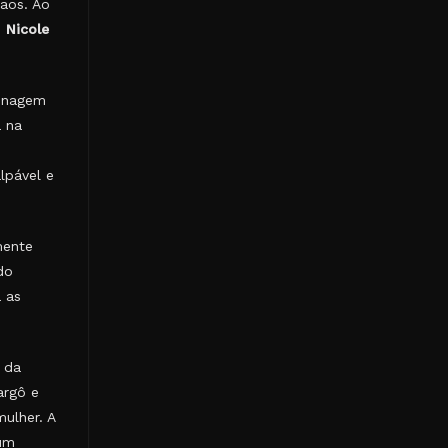
aos. Ao
e
Nicole
sonagem
a na
lpável e
mente
do
 as
i da
argô e
ulher. A
 um