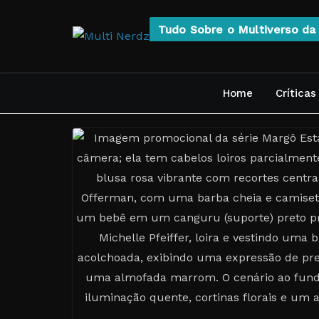
Pular
para
Tudo Sobre o Multiverso da 
o
conteúdo
Home
Críticas