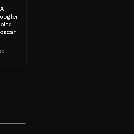
AA
oogler
oite
 oscar
0