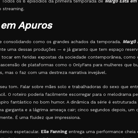
. Todos os 8 episódios da primeira temporada de
Margô Está em
o streaming.
 em Apuros
se consolidando como os grandes achados da temporada.
Margô 
ente uma dessas produções — e já garanto que tem espaço reser
ao tocar em feridas expostas da sociedade contemporânea, como 
a ascensão de plataformas como o OnlyFans para mulheres que 
, mas o faz com uma destreza narrativa invejável.
o seu tom. Falar sobre mães solo e trabalhadoras do sexo que en
fácil. O roteiro poderia facilmente escorregar para o melodrama p
ro fantástico no bom humor. A dinâmica da série é estruturada 
 garganta e a lágrima ameaça cair; cinco segundos depois, um 
amente. É uma fluidez que impressiona.
 elenco espetacular.
Elle Fanning
entrega uma performance cheia 