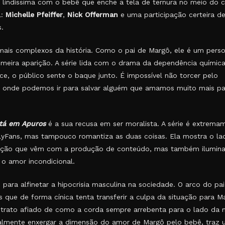
lindíssima com o bebê que enche a tela de ternura no meio do c
l:
Michelle Pfeiffer
,
Nick Offerman
e uma participação certeira d
.
 mais complexos da história. Como o pai de Margô, ele é um per
imeira aparição. A série lida com o drama da dependência químic
ce, o público sente o baque junto. É impossível não torcer pelo
é onde podemos ir para salvar alguém que amamos muito mais pa
tá em Apuros
é a sua recusa em ser moralista. A série é extrema
lyFans, mas tampouco romantiza as duas coisas. Ela mostra o la
osição que vêm com a produção de conteúdo, mas também ilumina
 o amor incondicional.
 para alfinetar a hipocrisia masculina na sociedade. O arco do pa
 que de forma cínica tenta transferir a culpa da situação para M
etrato afiado de como a corda sempre arrebenta para o lado da m
nalmente enxergar a dimensão do amor de Margô pelo bebê, traz