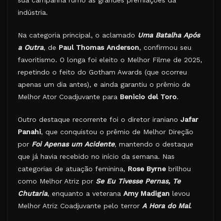
sua campanha rumo às grandes premiações da
indústria.
Na categoria principal, o aclamado
Uma Batalha Após
a Outra
, de
Paul Thomas Anderson
, confirmou seu
favoritismo. O longa foi eleito o Melhor Filme de 2025,
repetindo o feito do Gotham Awards (que ocorreu
apenas um dia antes), e ainda garantiu o prêmio de
Melhor Ator Coadjuvante para
Benicio del Toro
.
Outro destaque recorrente foi o diretor iraniano
Jafar
Panahi
, que conquistou o prêmio de Melhor Direção
por
Foi Apenas um Acidente
, mantendo o destaque
que já havia recebido no início da semana. Nas
categorias de atuação feminina,
Rose Byrne
brilhou
como Melhor Atriz por
Se Eu Tivesse Pernas, Te
Chutaria
, enquanto a veterana
Amy Madigan
levou
Melhor Atriz Coadjuvante pelo terror
A Hora do Mal
.