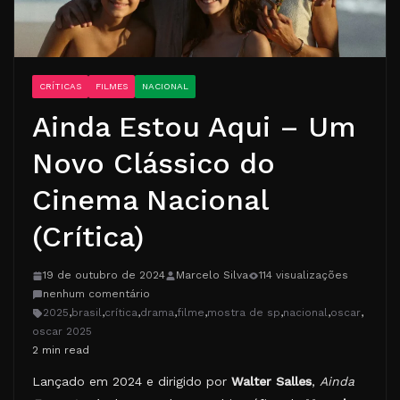
CRÍTICAS
FILMES
NACIONAL
Ainda Estou Aqui – Um
Novo Clássico do
Cinema Nacional
(Crítica)
19 de outubro de 2024
Marcelo Silva
114 visualizações
nenhum comentário
2025
,
brasil
,
crítica
,
drama
,
filme
,
mostra de sp
,
nacional
,
oscar
,
oscar 2025
2 min read
Lançado em 2024 e dirigido por
Walter Salles
,
Ainda