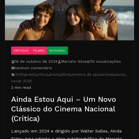
CRÍTICAS
FILMES
NACIONAL
19 de outubro de 2024
Marcelo Silva
112 visualizações
nenhum comentário
2025
,
brasil
,
crítica
,
drama
,
filme
,
mostra de sp
,
nacional
,
oscar
,
oscar 2025
2 min read
Ainda Estou Aqui – Um Novo
Clássico do Cinema Nacional
(Crítica)
Lançado em 2024 e dirigido por Walter Salles, Ainda
Estou Aqui adapta a obra autobiográfica de Marcelo