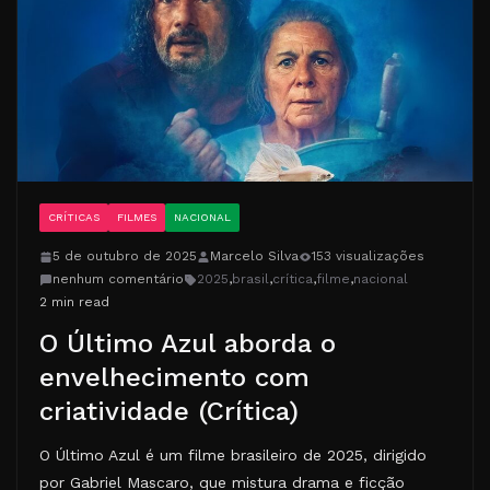
CRÍTICAS
FILMES
NACIONAL
5 de outubro de 2025
Marcelo Silva
153 visualizações
nenhum comentário
2025
,
brasil
,
crítica
,
filme
,
nacional
2 min read
O Último Azul aborda o
envelhecimento com
criatividade (Crítica)
O Último Azul é um filme brasileiro de 2025, dirigido
por Gabriel Mascaro, que mistura drama e ficção