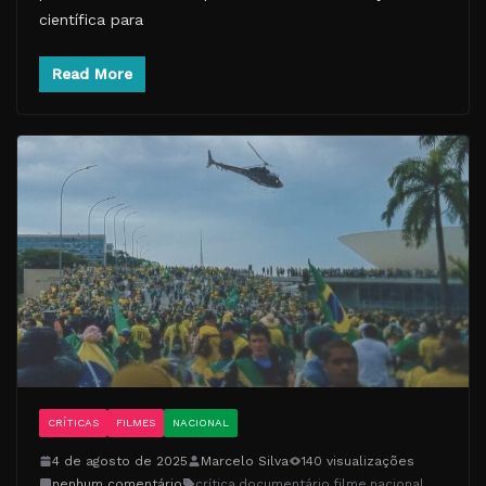
científica para
Read More
CRÍTICAS
FILMES
NACIONAL
4 de agosto de 2025
Marcelo Silva
140 visualizações
nenhum comentário
crítica
,
documentário
,
filme
,
nacional