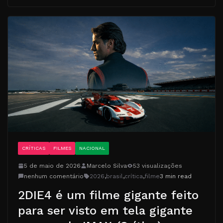
CRÍTICAS
FILMES
NACIONAL
5 de maio de 2026
Marcelo Silva
53 visualizações
nenhum comentário
2026
,
brasil
,
crítica
,
filme
3 min read
2DIE4 é um filme gigante feito
para ser visto em tela gigante