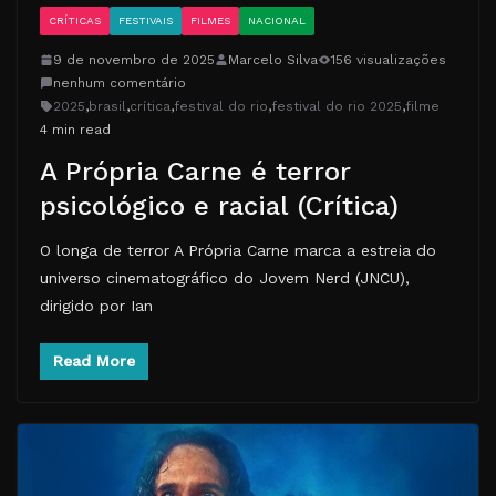
CRÍTICAS
FESTIVAIS
FILMES
NACIONAL
9 de novembro de 2025
Marcelo Silva
156 visualizações
nenhum comentário
2025
,
brasil
,
crítica
,
festival do rio
,
festival do rio 2025
,
filme
4 min read
A Própria Carne é terror
psicológico e racial (Crítica)
O longa de terror A Própria Carne marca a estreia do
universo cinematográfico do Jovem Nerd (JNCU),
dirigido por Ian
Read More