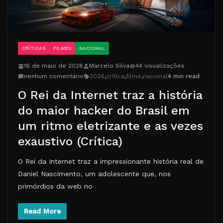
CRÍTICAS
FILMES
NACIONAL
16 de maio de 2026
Marcelo Silva
44 visualizações
nenhum comentário
2026
,
crítica
,
filme
,
nacional
4 min read
O Rei da Internet traz a história
do maior hacker do Brasil em
um ritmo eletrizante e as vezes
exaustivo (Crítica)
O Rei da Internet traz a impressionante história real de
Daniel Nascimento, um adolescente que, nos
primórdios da web no
Read More