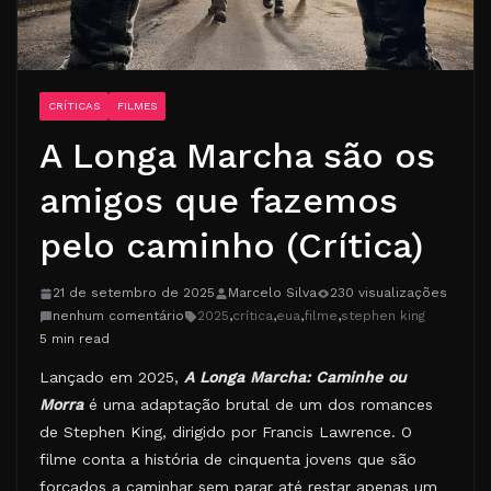
CRÍTICAS
FILMES
A Longa Marcha são os
amigos que fazemos
pelo caminho (Crítica)
21 de setembro de 2025
Marcelo Silva
230 visualizações
nenhum comentário
2025
,
crítica
,
eua
,
filme
,
stephen king
5 min read
Lançado em 2025,
A Longa Marcha: Caminhe ou
Morra
é uma adaptação brutal de um dos romances
de Stephen King, dirigido por Francis Lawrence. O
filme conta a história de cinquenta jovens que são
forçados a caminhar sem parar até restar apenas um