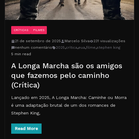
CRÍTICAS
FILMES
21 de setembro de 2025
Marcelo Silva
231 visualizações
nenhum comentário
2025
,
crítica
,
eua
,
filme
,
stephen king
5 min read
A Longa Marcha são os amigos
que fazemos pelo caminho
(Crítica)
Lançado em 2025, A Longa Marcha: Caminhe ou Morra
é uma adaptação brutal de um dos romances de
Stephen King,
Read More