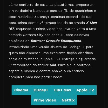
Já no conforto de casa, as plataformas prepararam
um verdadeiro banquete para os fãs de quadrinhos e
boas histórias. O Disney+ continua expandindo sua
obra-prima com a 2ª temporada da aclamada
X-Men
’97
, enquanto o Prime Video nos leva de volta a uma
sombria Gotham City dos anos 40 com os novos
episódios de
Batman: Cruzado Encapuzado
,
introduzindo uma versão sinistra do Coringa. E para
quem não dispensa uma excelente ficção científica
cheia de mistérios, a Apple TV+ entrega a aguardada
3ª temporada do thriller
Silo
. Puxe a sua poltrona,
separe a pipoca e confira abaixo o calendário
completo para não perder nada!
Cinema
Disney+
HBO Max
Apple TV
Prime Video
Netflix