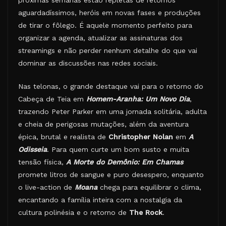
próximas semanas estão repletas de retornos
aguardadíssimos, heróis em novas fases e produções
de tirar o fôlego. É aquele momento perfeito para
organizar a agenda, atualizar as assinaturas dos
streamings e não perder nenhum detalhe do que vai
dominar as discussões nas redes sociais.
Nas telonas, o grande destaque vai para o retorno do
Cabeça de Teia em
Homem-Aranha: Um Novo Dia
,
trazendo Peter Parker em uma jornada solitária, adulta
e cheia de perigosas mutações, além da aventura
épica, brutal e realista de
Christopher Nolan
em
A
Odisseia
. Para quem curte um bom susto e muita
tensão física,
A Morte do Demônio: Em Chamas
promete litros de sangue e puro desespero, enquanto
o live-action de
Moana
chega para equilibrar o clima,
encantando a família inteira com a nostalgia da
cultura polinésia e o retorno de
The Rock
.